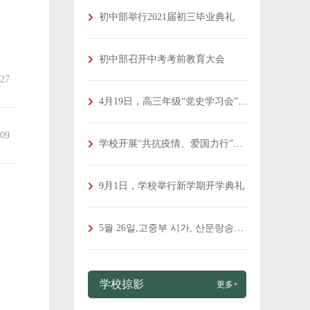
初中部举行2021届初三毕业典礼
初中部召开中考考前教育大会
-27
4月19日，高三年级“党史学习会”圆满落幕
-09
学校开展“共抗疫情、爱国力行”主题教育系列活动
9月1日，学校举行新学期开学典礼
5월 26일,고중부 시가, 산문랑송시합 진행
学校掠影
更多+