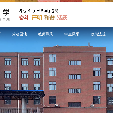
奋斗
严明
和谐
活跃
开
党建园地
教师风采
学生风采
政策法规