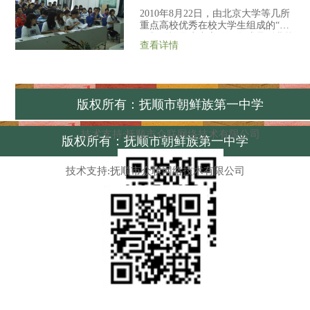
2010年8月22日，由北京大学等几所
重点高校优秀在校大学生组成的“中
国朝鲜族学生中心”的6名成员到我校
查看详情
进行了学习讲座。主题有学习经验
谈、文理学习方法介绍、大学生活及
民族发展等。我校高二、高三100多
名学生参加...
版权所有：抚顺市朝鲜族第一中学
技术支持:抚顺市众联网络技术有限公司
版权所有：抚顺市朝鲜族第一中学
技术支持:抚顺市众联网络技术有限公司