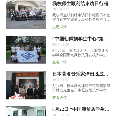
我校师生顺利结束访日行程.
2013-11-22
我校师生顺利结束访日行程应日本佐
贺县官方的邀请，经省外事办推荐，
我校部分师生于2013年11月3日至6日
查看详情
开展了为期四天的访日交流活动。
为保证此次出访圆满成功，经省外事
办与市外市办协商，确定组建由市外
“中国朝鲜族学生中心”第六届故乡探访活动到我校
事办两位...
2011-08-26
8月22日，由清华大学、上海交通大
学等全国重点高校优秀在校大学生组
成的“中国朝鲜族学生中心”（KSC）
查看详情
六名成员到我校进行了讲座。他们进
行了院校的介绍，交流了文理科学习
的经验，以及如何以饱满的精神状态
日本著名音乐家泽田胜成一行访问我校.
迎接高考...
2011-03-07
3月4日，日本著名津轻三弦演奏家泽
田胜成先生在日本驻沈阳总领事馆副
领事足立史惠及省、市外办相关领导
查看详情
的陪同下，对我校进行了友好访问。
三弦（日称“三味线”）起源于中国，
流入日本后经几百年的发展，分化成
8月22日 “中国朝鲜族学生中心”6名成员到我校进行学习讲座
多个不...
2010-08-23